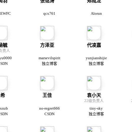
昶羽
张铭涛
郑成龙
qaEWFC
qcx761
Alorun
涵毓
方泽亚
代凌嘉
级负责人
yu0000
marsevilspirit
yunjianshijie
SDN
独立博客
独立博客
吴希
王佳
袁小天
22级负责人
xnzb
no-regret666
tiny-sky
SDN
CSDN
独立博客