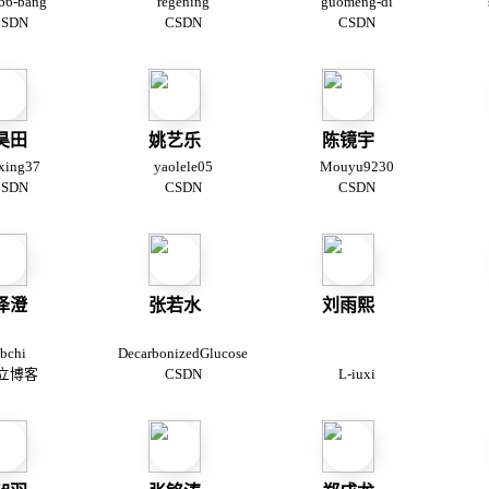
66-bang
regening
guomeng-di
SDN
CSDN
CSDN
昊田
姚艺乐
陈镜宇
xing37
yaolele05
Mouyu9230
SDN
CSDN
CSDN
泽澄
张若水
刘雨熙
bchi
DecarbonizedGlucose
立博客
CSDN
L-iuxi