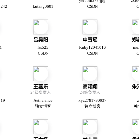
yelubin377-jpg
zxl6
0242
kutang0601
CSDN
C
吕昊阳
申雪瑶
郑
1
lss525
Ruby12041016
mu
CSDN
CSDN
C
王嘉乐
高翊翔
朱
24级负责人
24级负责人
719
Aetherance
xyz2781790037
z
独立博客
独立博客
独