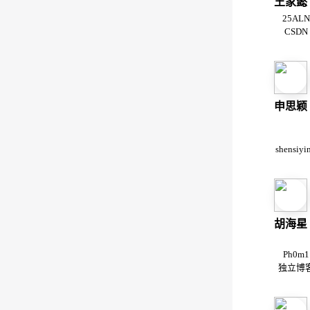
王家懿
25ALN
CSDN
申思颖
shensiyi
胡海星
Ph0m1
独立博