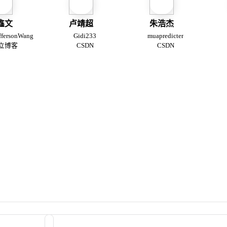
鑫文
卢靖超
朱浩杰
ffersonWang
Gidi233
muapredicter
立博客
CSDN
CSDN