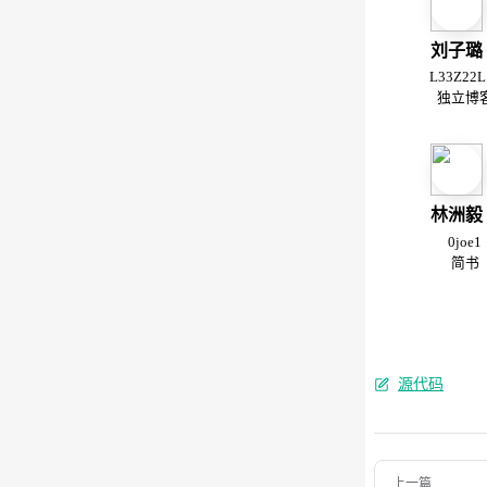
刘子璐
L33Z22L
独立博
林洲毅
0joe1
简书
源代码
Pager
上一篇