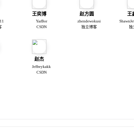
王奕博
赵方圆
王
11
YarBor
zhendewokusi
ShawnJe
客
CSDN
独立博客
独
赵杰
Jeffreykakk
CSDN