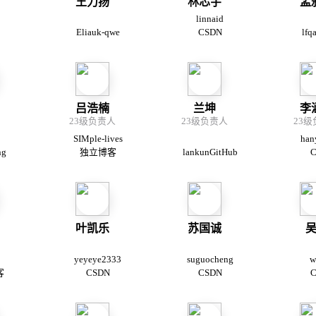
王力扬
林芯宇
孟
linnaid
Eliauk-qwe
CSDN
lf
吕浩楠
兰坤
李
23级负责人
23级负责人
23
SIMple-lives
han
ng
独立博客
lankunGitHub
C
叶凯乐
苏国诚
yeyeye2333
suguocheng
w
客
CSDN
CSDN
C