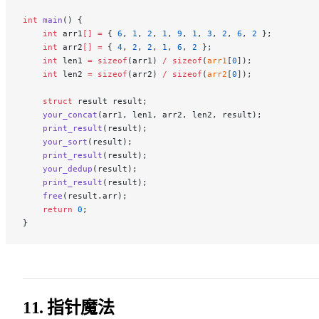
int
 main
() {
    int
 arr1
[]
 =
 { 
6
, 
1
, 
2
, 
1
, 
9
, 
1
, 
3
, 
2
, 
6
, 
2
 };
    int
 arr2
[]
 =
 { 
4
, 
2
, 
2
, 
1
, 
6
, 
2
 };
    int
 len1 
=
 sizeof
(arr1) 
/
 sizeof
(
arr1
[
0
]);
    int
 len2 
=
 sizeof
(arr2) 
/
 sizeof
(
arr2
[
0
]);
    struct
 result result;
    your_concat
(arr1, len1, arr2, len2, result);
    print_result
(result);
    your_sort
(result);
    print_result
(result);
    your_dedup
(result);
    print_result
(result);
    free
(result.arr);
    return
 0
;
}
11. 指针魔法