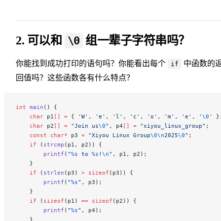
2. 可以和
组一辈子字符串吗？
\0
你能找到成功打印的语句吗？你能看出每个
中函数的
if
回值吗？这些函数各有什么特点？
int
 main
() {
    char
 p1
[]
 =
 { 
'W'
, 
'e'
, 
'l'
, 
'c'
, 
'o'
, 
'm'
, 
'e'
, 
'
\0
'
 }
    char
 p2
[]
 =
 "Join us
\0
"
, p4
[]
 =
 "xiyou_linux_group"
;
    const
 char*
 p3 
=
 "Xiyou Linux Group
\0\n
2025
\0
"
;
    if
 (
strcmp
(p1, p2)) {
        printf
(
"
%s
 to 
%s
!
\n
"
, p1, p2);
    }
    if
 (
strlen
(p3) 
>
 sizeof
(p3)) {
        printf
(
"
%s
"
, p3);
    }
    if
 (
sizeof
(p1) 
==
 sizeof
(p2)) {
        printf
(
"
%s
"
, p4);
    }