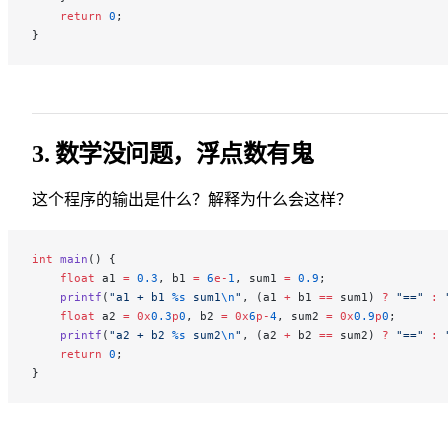
    return
 0
;
}
3. 数学没问题，浮点数有鬼
这个程序的输出是什么？解释为什么会这样？
int
 main
() {
    float
 a1 
=
 0.3
, b1 
=
 6
e-
1
, sum1 
=
 0.9
;
    printf
(
"a1 + b1 
%s
 sum1
\n
"
, (a1 
+
 b1 
==
 sum1) 
?
 "=="
 :
 
    float
 a2 
=
 0x
0.3
p
0
, b2 
=
 0x
6
p-
4
, sum2 
=
 0x
0.9
p
0
;
    printf
(
"a2 + b2 
%s
 sum2
\n
"
, (a2 
+
 b2 
==
 sum2) 
?
 "=="
 :
 
    return
 0
;
}