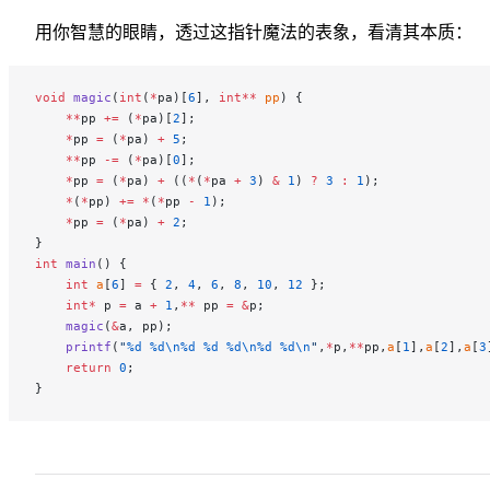
用你智慧的眼睛，透过这指针魔法的表象，看清其本质：
void
 magic
(
int
(
*
pa)[
6
], 
int**
 pp
) {
    **
pp 
+=
 (
*
pa)[
2
];
    *
pp 
=
 (
*
pa) 
+
 5
;
    **
pp 
-=
 (
*
pa)[
0
];
    *
pp 
=
 (
*
pa) 
+
 ((
*
(
*
pa 
+
 3
) 
&
 1
) 
?
 3
 :
 1
);
    *
(
*
pp) 
+=
 *
(
*
pp 
-
 1
);
    *
pp 
=
 (
*
pa) 
+
 2
;
}
int
 main
() {
    int
 a
[
6
] 
=
 { 
2
, 
4
, 
6
, 
8
, 
10
, 
12
 };
    int*
 p 
=
 a 
+
 1
,
**
 pp 
=
 &
p;
    magic
(
&
a, pp);
    printf
(
"
%d
 %d\n%d
 %d
 %d\n%d
 %d\n
"
,
*
p,
**
pp,
a
[
1
],
a
[
2
],
a
[
3
    return
 0
;
}