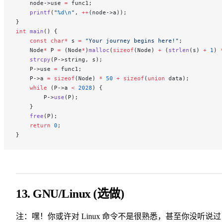
    node->use 
=
 func1;
    printf
(
"
%d\n
"
, 
++
(node->a));
}
int
 main
() {
    const
 char*
 s 
=
 "Your journey begins here!"
;
    Node
*
 P 
=
 (Node
*
)
malloc
(
sizeof
(Node) 
+
 (
strlen
(s) 
+
 1
) 
    strcpy
(P->string, s);
    P->use 
=
 func1;
    P->a 
=
 sizeof
(Node) 
*
 50
 +
 sizeof
(
union
 data);
    while
 (P->a 
<
 2028
) {
        P->
use
(P);
    }
    free
(P);
    return
 0
;
}
13. GNU/Linux (选做)
注：嘿！你或许对 Linux 命令不是很熟悉，甚至你没听说过