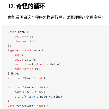
12. 奇怪的循环
你能看明白这个程序怎样运行吗？试着理解这个程序吧！
union
 data {
    void****
 p;
    char
 arr
[
20
];
};
typedef
 struct
 node {
    int
 a;
    union
 data b;
    void
 (
*
use)(
struct
 node
*
 n);
    char
 string
[
0
];
} Node;
void
 func2
(Node
*
 node
);
void
 func1
(Node
*
 node
) {
    node->use 
=
 func2;
    printf
(
"
%s\n
"
, node->string);
}
void
 func2
(Node
*
 node
) {