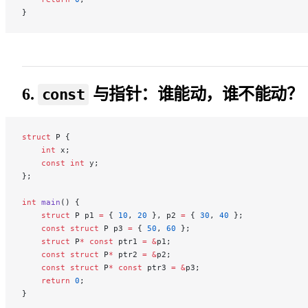
}
6.
与指针：谁能动，谁不能动？
const
struct
 P {
    int
 x;
    const
 int
 y;
};
int
 main
() {
    struct
 P p1 
=
 { 
10
, 
20
 }, p2 
=
 { 
30
, 
40
 };
    const
 struct
 P p3 
=
 { 
50
, 
60
 };
    struct
 P
*
 const
 ptr1 
=
 &
p1;
    const
 struct
 P
*
 ptr2 
=
 &
p2;
    const
 struct
 P
*
 const
 ptr3 
=
 &
p3;
    return
 0
;
}