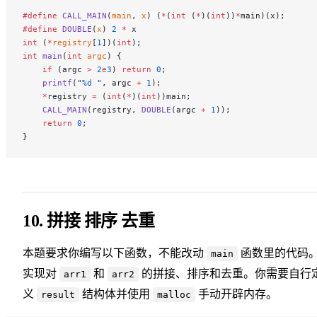
#define
 CALL_MAIN
(
main
, 
x
) (
*
(
int
 (
*
)(
int
))
*
main)(x);
#define
 DOUBLE
(
x
) 
2
 *
 x
int
 (
*
registry
[
1
])(
int
);
int
 main
(
int
 argc
) {
    if
 (argc 
>
 2
e
3
) 
return
 0
;
    printf
(
"
%d
 "
, argc 
+
 1
);
    *
registry 
=
 (
int
(
*
)(
int
))main;
    CALL_MAIN
(registry, 
DOUBLE
(argc 
+
 1
));
    return
 0
;
}
10. 拼接 排序 去重
本题要求你编写以下函数，不能改动
函数里的代码
main
实现对
和
的拼接、排序和去重。你需要自行
arr1
arr2
义
结构体并使用
手动开辟内存。
result
malloc