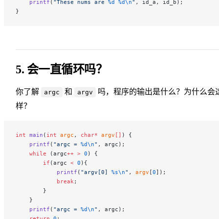
    printf
(
"These nums are 
%d
 %d\n
"
, id_a, id_b);
}
5. 会一直循环吗？
你了解
和
吗，程序的输出是什么？为什么会
argc
argv
样？
int
 main
(
int
 argc
, 
char*
 argv
[]
) {
    printf
(
"argc = 
%d\n
"
, argc);
    while
 (argc
++
 >
 0
) {
        if
(argc 
<
 0
){
            printf
(
"argv[0] 
%s\n
"
, 
argv
[
0
]);
            break
;
        }
    }
    printf
(
"argc = 
%d\n
"
, argc);
    return
 0
;