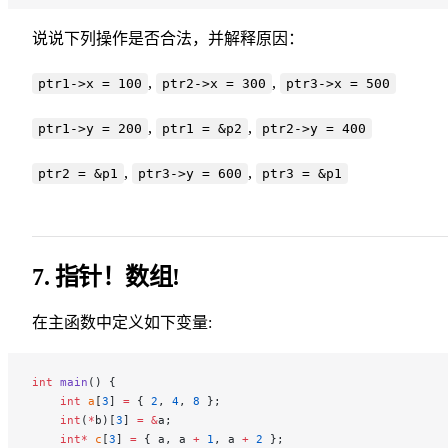
说说下列操作是否合法，并解释原因：
,
,
ptr1->x = 100
ptr2->x = 300
ptr3->x = 500
,
,
ptr1->y = 200
ptr1 = &p2
ptr2->y = 400
,
,
ptr2 = &p1
ptr3->y = 600
ptr3 = &p1
7. 指针！数组!
在主函数中定义如下变量:
int
 main
() {
    int
 a
[
3
] 
=
 { 
2
, 
4
, 
8
 };
    int
(
*
b)[
3
] 
=
 &
a;
    int*
 c
[
3
] 
=
 { a, a 
+
 1
, a 
+
 2
 };