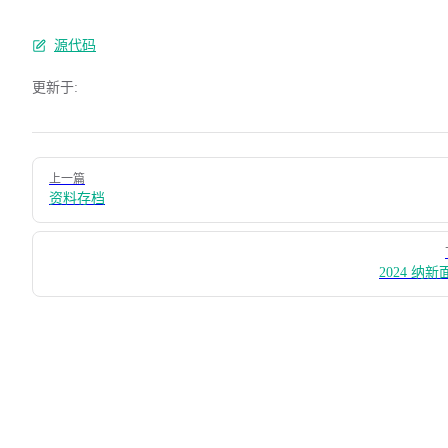
源代码
更新于:
Pager
上一篇
资料存档
2024 纳