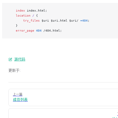
    index 
index.html;
    location
 / 
{
        try_files 
$uri $uri.html $uri/ 
=404
;
    }
    error_page 
404
 /404.html;
源代码
更新于:
Pager
上一篇
成员列表