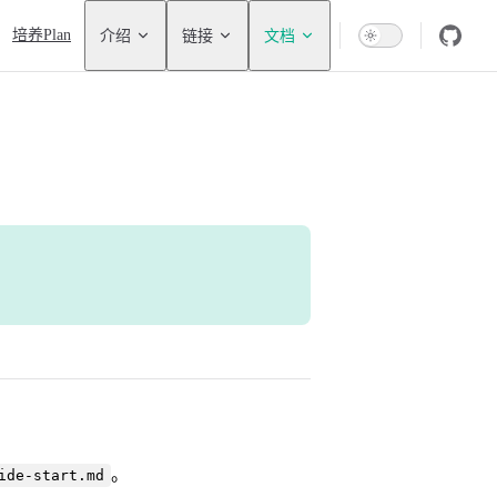
tion
培养Plan
介绍
链接
文档
。
ide-start.md