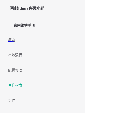
Skip to content
西邮Linux兴趣小组
Sidebar Navigation
官网维护手册
概览
本地运行
配置修改
写作指南
组件